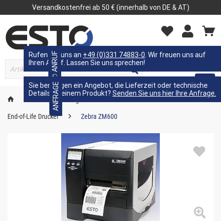
Versandkostenfrei ab 50 € (innerhalb von DE & AT)
Rufen Sie uns an
✆ ANRUF
+49 (0)331 74883-0
. Wir freuen uns auf
Ihren Anruf. Lassen Sie uns sprechen!
MENÜ
Sie benötigen ein Angebot, die Lieferzeit oder technische
ANFRAGE
Details zu einem Produkt?
Senden Sie uns hier Ihre Anfrage.
Kennzeichnungstechnik
Etikettendrucker
End-of-Life Drucker
Zebra ZM600