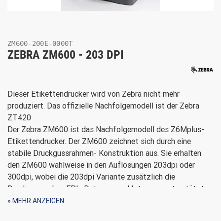
ZM600-200E-0000T
ZEBRA ZM600 - 203 DPI
Dieser Etikettendrucker wird von Zebra nicht mehr
produziert. Das offizielle Nachfolgemodell ist der Zebra
ZT420
Der Zebra ZM600 ist das Nachfolgemodell des Z6Mplus-
Etikettendrucker. Der ZM600 zeichnet sich durch eine
stabile Druckgussrahmen- Konstruktion aus. Sie erhalten
den ZM600 wahlweise in den Auflösungen 203dpi oder
300dpi, wobei die 203dpi Variante zusätzlich die
Druckersprachen EPL, Datamax und Intermec unterstützt.
Etiketten drucken bis A5 Format in bestehender
» MEHR ANZEIGEN
Druckerumgebung ist somit möglich. Weiterhin ist bei den