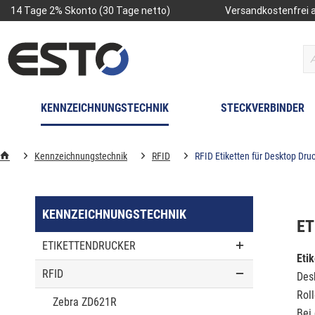
14 Tage 2% Skonto (30 Tage netto)
Versandkostenfrei a
KENNZEICHNUNGSTECHNIK
STECKVERBINDER
Kennzeichnungstechnik
RFID
RFID Etiketten für Desktop Dru
KENNZEICHNUNGSTECHNIK
ET
ETIKETTENDRUCKER
Eti
RFID
Des
Rol
Zebra ZD621R
Bei