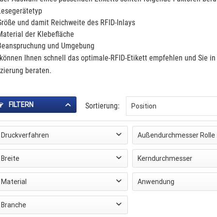
Lesegerätetyp
Größe und damit Reichweite des RFID-Inlays
Material der Klebefläche
Beanspruchung und Umgebung
 können Ihnen schnell das optimale-RFID-Etikett empfehlen und Sie i
tzierung beraten.
FILTERN
Sortierung:
Druckverfahren
Außendurchmesser Rolle
Thermotransfer
(
3
)
< 127 mm
(
2
)
Breite
Kerndurchmesser
< 203 mm
(
1
)
1 Zoll (25,4 mm)
(
2
)
Material
Anwendung
von
25 mm
bis
102 mm
3 Zoll
(
1
)
Kunststoff
(
4
)
Armbänder
(
1
)
Branche
Papier
(
2
)
Bauteilkennzeichnu