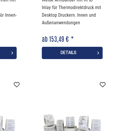
Inlay für Thermodirektdruck mit
ür Innen-
Desktop Druckern. Innen und
Außenanwendungen
UV-
ab 153,49 € *
l
DETAILS