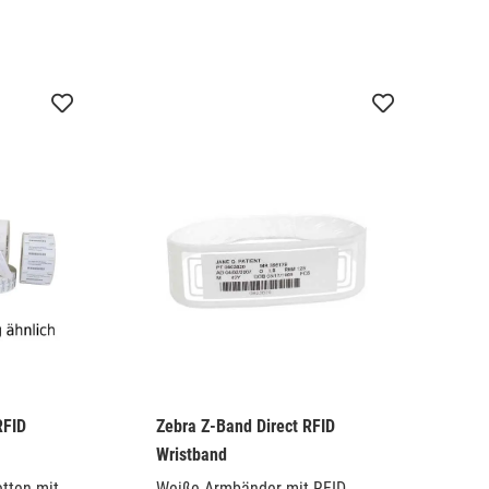
ung
(
3
)
Chemikalienresistent
(
2
)
CSA-Zulassung
(
1
)
g
(
3
)
Feuchtigkeitsbeständig
(
5
)
en
(
4
)
Gefrierschrank/Niedrige
Temperaturen (unter -20°C)
(
5
)
eichnung
(
1
)
Hitzebeständig
(
1
)
Latex-frei
(
4
)
Tiefkühl/Cryo (bis -196°C)
(
1
)
UL-Zulassung
(
1
)
tiketten
(
2
)
UV-Licht Beständig
(
3
)
Wetterfest
(
2
)
en
(
4
)
Ölbeständig
(
1
)
RFID
Zebra Z-Band Direct RFID
Wristband
etten mit
Weiße Armbänder mit RFID