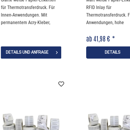
für Thermotransferdruck. Für
RFID Inlay für
Innen-Anwendungen. Mit
Thermotransferdruck. F
permanentem Acry-Kleber,
Anwendungen, hohe
entspricht EG 1935/2004
Druckgeschwindigkeit, 
ab 41,98 € *
(Lebensmittelverordnung
beständig, Lebensmitte
geeignet
DETAILS UND ANFRAGE
DETAILS