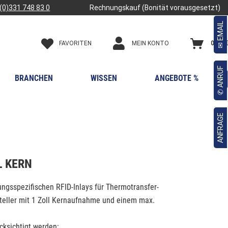
(0)331 748 83 0
Rechnungskauf (Bonität vorausgesetzt)
✉ EMAIL
FAVORITEN
0,00 €
MEIN KONTO
✆ ANRUF
BRANCHEN
WISSEN
ANGEBOTE %

ANFRAGE
L KERN
gsspezifischen RFID-Inlays für Thermotransfer-
steller mit 1 Zoll Kernaufnahme und einem max.
cksichtigt werden: