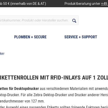
b 50 € (innerhalb von DE & AT)
Produktberatung unter
+49 
PLOMBEN + SECURE
SERVICE + SUPPORT
cker
IKETTENROLLEN MIT RFID-INLAYS AUF 1 ZOL
ketten für Desktopdrucker
aus verschiedenen Materialien mit anwendun
ktop-Drucker. Für alle Zebra Dektop-Drucker und Drucker anderer Her
lendurchmesser von 127 mm.
 der Auswahl eines passenden Etiketts sollten folgende Faktoren berü