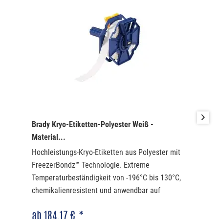
Brady Kryo-Etiketten-Polyester Weiß -
Material...
Hochleistungs-Kryo-Etiketten aus Polyester mit
FreezerBondz™ Technologie. Extreme
Temperaturbeständigkeit von -196°C bis 130°C,
chemikalienresistent und anwendbar auf
gefrorenen Oberflächen. Ideal für Kryo-Röhrchen,
ab 184,17 € *
Ampullen und Flüssigstickstoff-Lagerung.