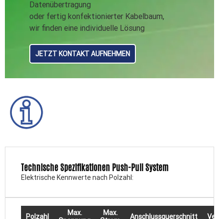
Datenübertragung
oder fertig konfektionierter Kabelbaum,
wir finden eine individuelle Lösung
JETZT KONTAKT AUFNEHMEN
Technische Spezifikationen Push-Pull System
Elektrische Kennwerte nach Polzahl:
Max.
Max.
Polzahl
Anschlussquerschnitt
Ver