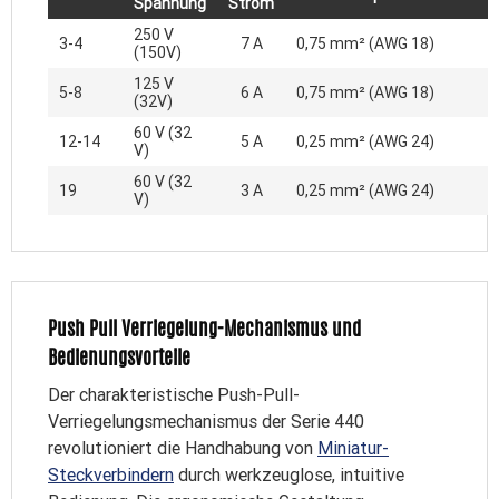
Spannung
Strom
250 V
3-4
7 A
0,75 mm² (AWG 18)
(150V)
125 V
5-8
6 A
0,75 mm² (AWG 18)
(32V)
60 V (32
12-14
5 A
0,25 mm² (AWG 24)
V)
60 V (32
19
3 A
0,25 mm² (AWG 24)
V)
Push Pull Verriegelung-Mechanismus und
Bedienungsvorteile
Der charakteristische Push-Pull-
Verriegelungsmechanismus der Serie 440
revolutioniert die Handhabung von
Miniatur-
Steckverbindern
durch werkzeuglose, intuitive