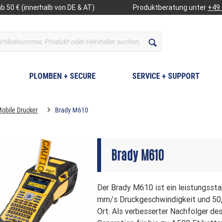
b 50 € (innerhalb von DE & AT)
Produktberatung unter
+49 
PLOMBEN + SECURE
SERVICE + SUPPORT
obile Drucker
Brady M610
Brady M610
Der Brady M610 ist ein leistungssta
mm/s Druckgeschwindigkeit und 50,
Ort. Als verbesserter Nachfolger de