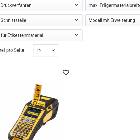
Druckverfahren
max. Trägermaterialbreite
Thermotransfer
(
1
)
Schnittstelle
Modell mit Erweiterung
von
51 mm
bis
5
USB, Bluetooth
(
1
)
herausnehmbare Bat
für Etikettenmaterial
LCD Display
(
1
)
kel pro Seite:
Kunststoff
(
1
)
mit Hartschalenkoff
Nylon
(
1
)
mit USB Kabel & Netz
Papier
(
1
)
Tastatur - Alphanum
Vinyl
(
1
)