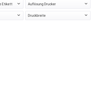
 Etikett
Auflösung Drucker
300 dpi
(
1
)
Druckbreite
1 mm
terie
(
1
)
max. 51 mm
(
1
)
er
(
1
)
teil
(
1
)
erisch
(
1
)