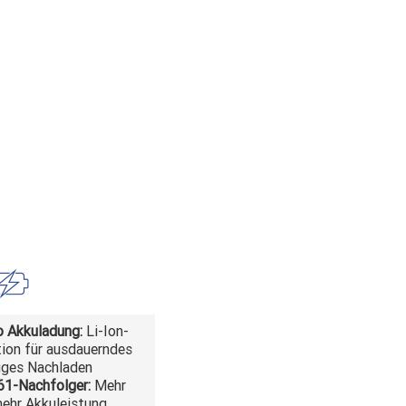
o Akkuladung:
Li-Ion-
tion für ausdauerndes
iges Nachladen
1-Nachfolger:
Mehr
ehr Akkuleistung,