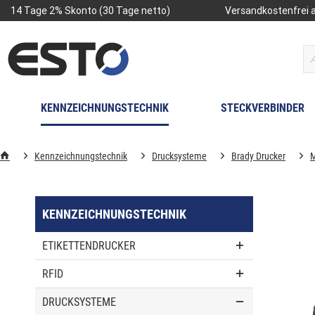
14 Tage 2% Skonto (30 Tage netto)
Versandkostenfrei a
KENNZEICHNUNGSTECHNIK
STECKVERBINDER
Kennzeichnungstechnik
Drucksysteme
Brady Drucker
M
KENNZEICHNUNGSTECHNIK
ETIKETTENDRUCKER
RFID
DRUCKSYSTEME