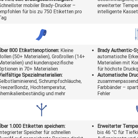
Schnellster mobiler Brady-Drucker –
erweiterter Temper
empfohlen für bis zu 750 Etiketten pro
intelligente Kasse
Tag
Über 800 Etikettenoptionen:
Kleine
Brady Authentic-S
Rollen (50+ Materialien), Großrollen (14+
automatische Erke
Materialien) und kundenspezifische
Materialien mit Ko
Optionen in 70+ Materialien
für höchste Druckq
Vielfältige Spezialmaterialien:
Automatische Druc
Selbstlaminierend, Schrumpfschläuche,
zusammenpassende
FreezerBondz, Hochtemperatur,
Farbbänder – spart
chemikalienbeständig und mehr
Fehler
Über 1.000 Etiketten speichern:
Erweiterter Temper
Integrierter Speicher für schnellen
bis 46 °C für Tiefk