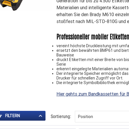
Generation für bis zu 4.500 Etikett
Materialien und intelligente Kasse
erhalten Sie den Brady M610 einzeln
stoßfest nach MIL-STD-810G und ein
Professioneller mobiler Etikett
vereint höchste Druckleistung mit umf
ersetzt den bewährten BMP61 und biete
Bauweise
druckt Etiketten mit einer Breite von b
Serie
erkennt eingelegte Materialien automati
Der integrierte Speicher ermöglicht da
Drucker für schnellen Zugriff vor Ort.
Die integrierte Symbolbibliothek ermög
Hier gehts zum Bandkassetten für 
FILTERN
Sortierung: