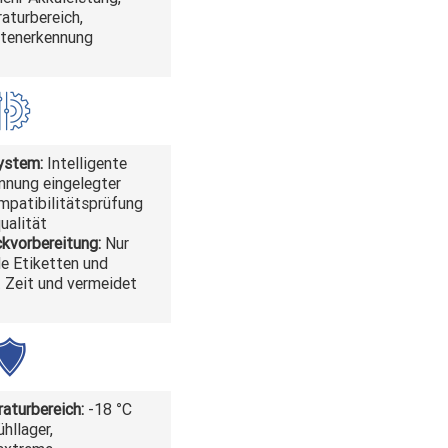
aturbereich,
ttenerkennung
ystem:
Intelligente
nnung eingelegter
mpatibilitätsprüfung
ualität
kvorbereitung:
Nur
 Etiketten und
 Zeit und vermeidet
aturbereich:
-18 °C
ühllager,