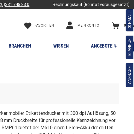
(0)331 748 83 0
Rechnungskauf (Bonität vorausgesetzt)
✉ EMAIL
FAVORITEN
0,00 €
MEIN KONTO
✆ ANRUF
BRANCHEN
WISSEN
ANGEBOTE %

ANFRAGE
rker mobiler Etikettendrucker mit 300 dpi Auflösung, 50
8 mm Druckbreite für professionelle Kennzeichnung vor
s BMP61 bietet der M610 einen Li-Ion-Akku der dritten