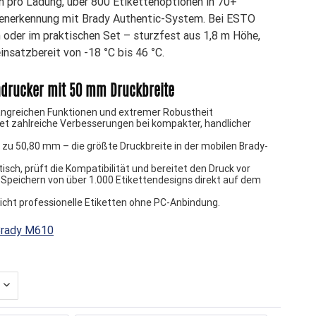
en pro Ladung, über 800 Etikettenoptionen in 70+
ttenerkennung mit Brady Authentic-System. Bei ESTO
 oder im praktischen Set – sturzfest aus 1,8 m Höhe,
satzbereit von -18 °C bis 46 °C.
endrucker mit 50 mm Druckbreite
angreichen Funktionen und extremer Robustheit
t zahlreiche Verbesserungen bei kompakter, handlicher
is zu 50,80 mm – die größte Druckbreite in der mobilen Brady-
sch, prüft die Kompatibilität und bereitet den Druck vor
s Speichern von über 1.000 Etikettendesigns direkt auf dem
licht professionelle Etiketten ohne PC-Anbindung.
Brady M610