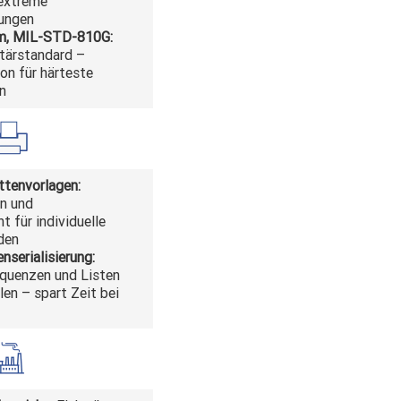
extreme
ungen
 m, MIL-STD-810G:
tärstandard –
on für härteste
n
ttenvorlagen:
en und
t für individuelle
den
serialisierung:
quenzen und Listen
len – spart Zeit bei