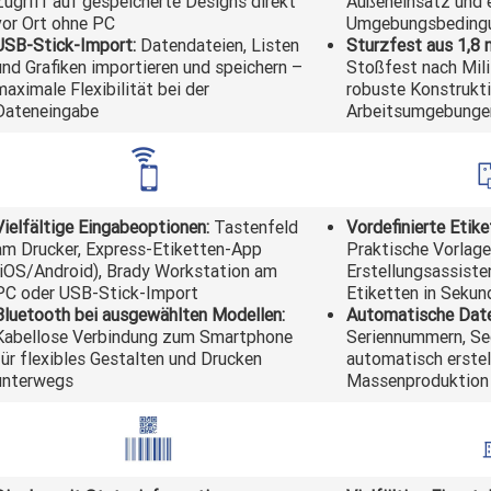
Zugriff auf gespeicherte Designs direkt
Außeneinsatz und 
vor Ort ohne PC
Umgebungsbeding
USB-Stick-Import:
Datendateien, Listen
Sturzfest aus 1,8
und Grafiken importieren und speichern –
Stoßfest nach Mili
maximale Flexibilität bei der
robuste Konstrukti
Dateneingabe
Arbeitsumgebunge
Vielfältige Eingabeoptionen:
Tastenfeld
Vordefinierte Etike
am Drucker, Express-Etiketten-App
Praktische Vorlag
(iOS/Android), Brady Workstation am
Erstellungsassisten
PC oder USB-Stick-Import
Etiketten in Sekun
Bluetooth bei ausgewählten Modellen:
Automatische Daten
Kabellose Verbindung zum Smartphone
Seriennummern, Se
für flexibles Gestalten und Drucken
automatisch erstel
unterwegs
Massenproduktion