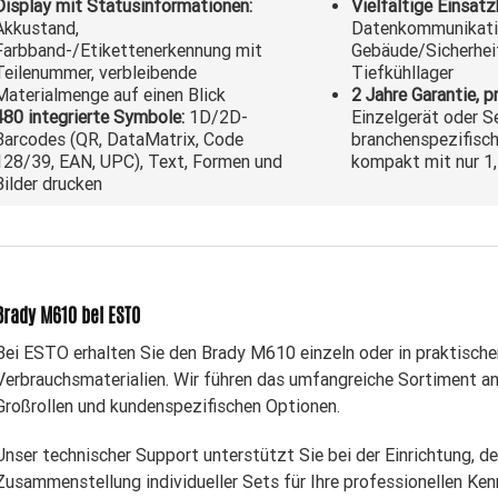
Display mit Statusinformationen:
Vielfältige Einsatz
Akkustand,
Datenkommunikation
Farbband-/Etikettenerkennung mit
Gebäude/Sicherheit
Teilenummer, verbleibende
Tiefkühllager
Materialmenge auf einen Blick
2 Jahre Garantie, p
480 integrierte Symbole:
1D/2D-
Einzelgerät oder S
Barcodes (QR, DataMatrix, Code
branchenspezifisch
128/39, EAN, UPC), Text, Formen und
kompakt mit nur 1
Bilder drucken
Brady M610 bei ESTO
Bei ESTO erhalten Sie den Brady M610 einzeln oder in praktisch
Verbrauchsmaterialien. Wir führen das umfangreiche Sortiment an
Großrollen und kundenspezifischen Optionen.
Unser technischer Support unterstützt Sie bei der Einrichtung, d
Zusammenstellung individueller Sets für Ihre professionellen K