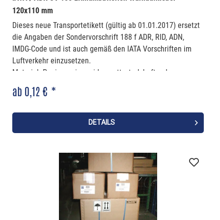
120x110 mm
Dieses neue Transportetikett (gültig ab 01.01.2017) ersetzt
die Angaben der Sondervorschrift 188 f ADR, RID, ADN,
IMDG-Code und ist auch gemäß den IATA Vorschriften im
Luftverkehr einzusetzen.
Material: Papier, weiss seidenmatt, stark haftend
ab 0,12 € *
Die Hinweistexte auf den Etiketten sind in deutscher und
englischer Sprache und somit auch für den internationalen
Transport geeignet.
DETAILS
Abmessung: 120 x 110 mm (Breite x Höhe)
Preise
ab 500
ab 1.000
12,00 €
9,00 €
Preis pro 100 Etiketten. Mindestbestellmenge: 500