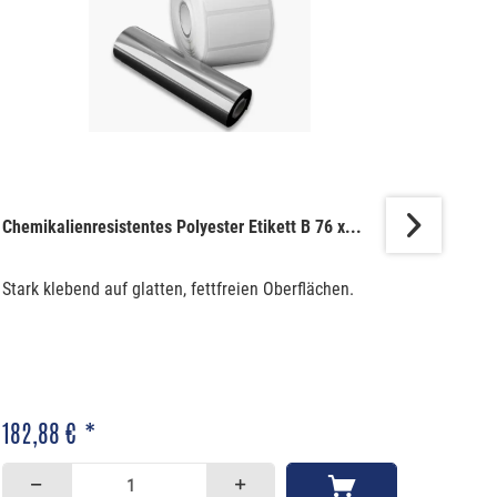
Chemikalienresistentes Polyester Etikett B 76 x...
B
Stark klebend auf glatten, fettfreien Oberflächen.
P
g
T
182,88 € *
a