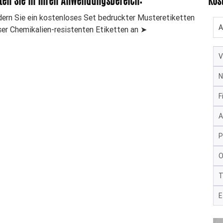
ten Sie in Ihren Anwendungsbereich:
Kos
dern Sie ein kostenloses Set bedruckter Musteretiketten
ser Chemikalien-resistenten Etiketten an ➤