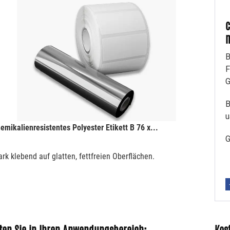
c
m
B
F
G
B
u
emikalienresistentes Polyester Etikett B 76 x...
G
ark klebend auf glatten, fettfreien Oberflächen.
◄
82,88 € *