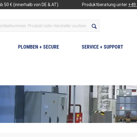
b 50 € (innerhalb von DE & AT)
Produktberatung unter
+49 
PLOMBEN + SECURE
SERVICE + SUPPORT