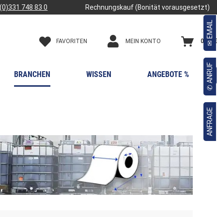
(0)331 748 83 0
Rechnungskauf (Bonität vorausgesetzt)
✉ EMAIL
FAVORITEN
0,00 €
MEIN KONTO
✆ ANRUF
BRANCHEN
WISSEN
ANGEBOTE %

ANFRAGE