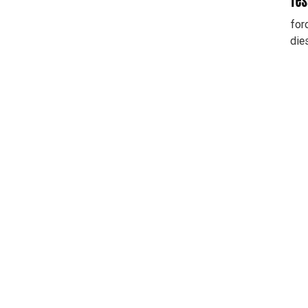
Tes
for
die