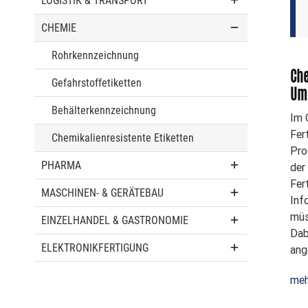
LOGISTIK & TRANSPORT
CHEMIE
Rohrkennzeichnung
Che
Gefahrstoffetiketten
Um
Behälterkennzeichnung
Im 
Fer
Chemikalienresistente Etiketten
Pro
PHARMA
der
Fer
MASCHINEN- & GERÄTEBAU
Inf
müs
EINZELHANDEL & GASTRONOMIE
Dab
ELEKTRONIKFERTIGUNG
ang
meh