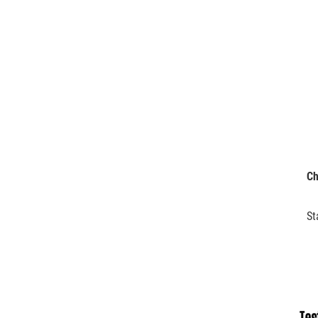
Ch
St
1