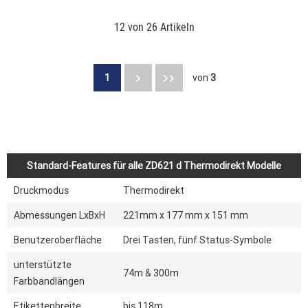
12 von 26 Artikeln
1
von
3
Standard-Features für alle ZD621 d Thermodirekt Modelle
Druckmodus
Thermodirekt
Abmessungen LxBxH
221mm x 177 mm x 151 mm
Benutzeroberfläche
Drei Tasten, fünf Status-Symbole
unterstützte
74m & 300m
Farbbandlängen
Etikettenbreite
bis 118m