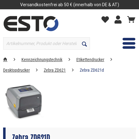
Versandkostenfrei ab 50 € (innerhalb von DE & AT)
MENÜ
Kennzeichnungstechnik
Etikettendrucker
Desktopdrucker
Zebra ZD621
Zebra ZD621d
Zebra ZD621D