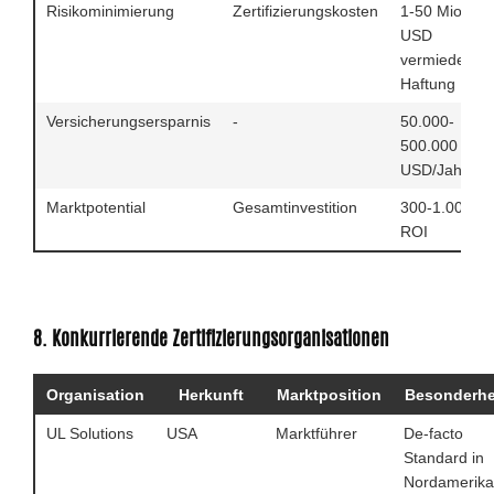
Risikominimierung
Zertifizierungskosten
1-50 Mio.
USD
vermiedene
Haftung
Versicherungsersparnis
-
50.000-
500.000
USD/Jahr
Marktpotential
Gesamtinvestition
300-1.000%
ROI
8. Konkurrierende Zertifizierungsorganisationen
Organisation
Herkunft
Marktposition
Besonderhe
UL Solutions
USA
Marktführer
De-facto
Standard in
Nordamerika