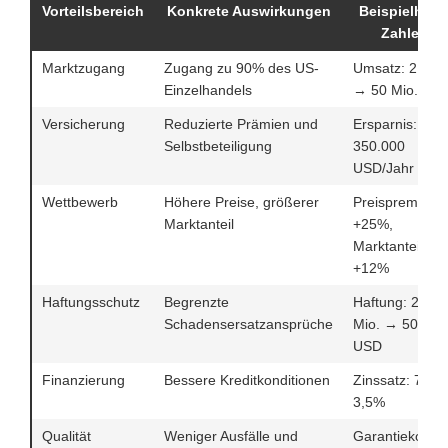
Vorteilsbereich
Konkrete Auswirkungen
Beispielhaft
Zahlen
Marktzugang
Zugang zu 90% des US-
Umsatz: 2 Mio.
Einzelhandels
→ 50 Mio. US
Versicherung
Reduzierte Prämien und
Ersparnis:
Selbstbeteiligung
350.000
USD/Jahr
Wettbewerb
Höhere Preise, größerer
Preispremium:
Marktanteil
+25%,
Marktanteil:
+12%
Haftungsschutz
Begrenzte
Haftung: 2,5
Schadensersatzansprüche
Mio. → 500.00
USD
Finanzierung
Bessere Kreditkonditionen
Zinssatz: 7% 
3,5%
Qualität
Weniger Ausfälle und
Garantiekosten