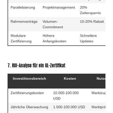
Parallelisierung
Projektmanagement
20%
4
Zeitersparnis
Rahmenverträge
Volumen-
10-20% Rabatt
Pr
Commitment
B
Modulare
Höhere
Schnellere
5
Zertifizierung
Anfangskosten
Updates
Ä
7. ROI-Analyse für ein UL-Zertifikat
Investitionsbereich
Kosten
Nutzen
Zertifizierungskosten
10.000-100.000
Marktzugang
USD
Jährliche Überwachung
1.500-100.000 USD
Marktpräsen