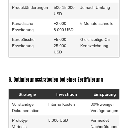
Produktänderungen
500-15.000
Je nach Umfang
USD
Kanadische
+2.000-
6 Monate schneller
Erweiterung
8.000 USD
Europäische
+5.000-
Gleichzeitige CE-
Erweiterung
25.000
Kennzeichnung
USD
6. Optimierungsstrategien bei einer Zertifizierung
Strategie
Investition
Einsparung
Z
Vollständige
Interne Kosten
30% weniger
2
Dokumentation
Verzögerungen
Prototyp-
5.000 USD
Vermeidet
4
Vortests
Nachprüfungen