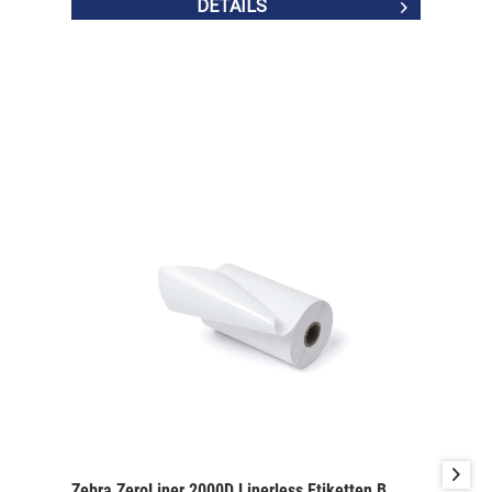
DETAILS
Zebra ZeroLiner 2000D Linerless Etiketten B