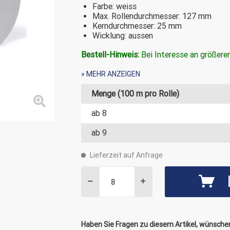
Farbe: weiss
Max. Rollendurchmesser: 127 mm
Kerndurchmesser: 25 mm
Wicklung: aussen
Bestell-Hinweis:
Bei Interesse an größer
attraktive Sonderpreise zu erhalten.
» MEHR ANZEIGEN
Rufen Sie uns an! Telefon: +49 (0)331/ 
Menge (100 m pro Rolle)
ab
8
Kerndurchmesser:
1 Zo
Breite:
50 
ab
9
Höhe:
100
Lieferzeit auf Anfrage
max. Trägermaterialbreite Etikett:
50 
Außendurchmesser Rolle:
< 1
Druckverfahren:
Ther
Branche:
Einz
Haben Sie Fragen zu diesem Artikel, wünschen