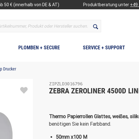
b 50 € (innerhalb von DE & AT)
Produktberatung unter
+49 
PLOMBEN + SECURE
SERVICE + SUPPORT
op Drucker
ZIPZLD3016796
ZEBRA ZEROLINER 4500D LI
Thermo
Papierrollen
Glattes, weißes, sili
benötigen Sie kein Farbband.
50mm x100 M