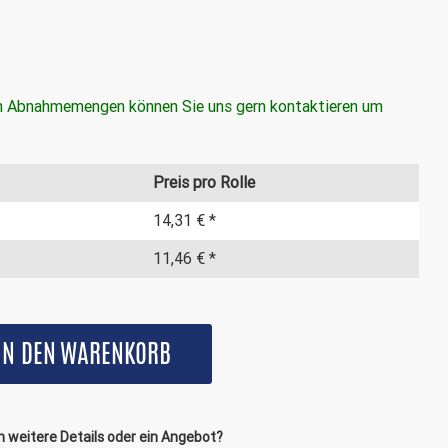
en Abnahmemengen können Sie uns gern kontaktieren um
7488360
Preis pro Rolle
14,31 € *
ll (25,4 mm)
mm
11,46 € *
 mm
mm
IN DEN
WARENKORB
27 mm
modirekt
elhandel, Transport & Logistik, Universell
 weitere Details oder ein Angebot?