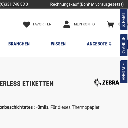
(0)331 748 83 0
Rechnungskauf (Bonität vorausgesetzt)
✉ EMAIL
FAVORITEN
0,00 €
MEIN KONTO
✆ ANRUF
BRANCHEN
WISSEN
ANGEBOTE %

ANFRAGE
NERLESS ETIKETTEN
konbeschichtetes ; -8mils.
Für dieses Thermopapier