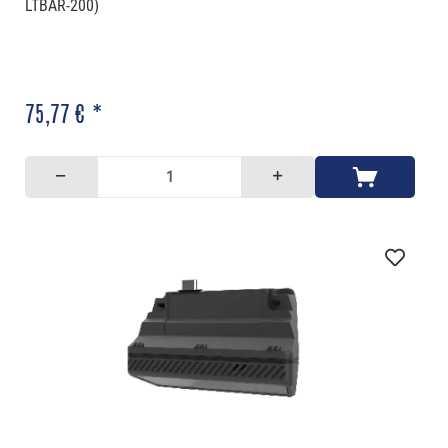
LTBAR-200)
75,77 € *