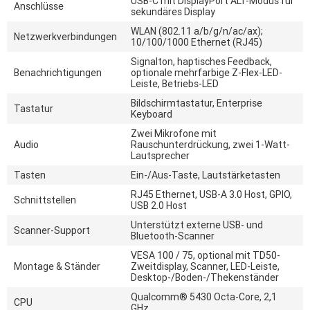
USB-C mit DisplayPort ALT-Modus für
Anschlüsse
sekundäres Display
WLAN (802.11 a/b/g/n/ac/ax);
Netzwerkverbindungen
10/100/1000 Ethernet (RJ45)
Signalton, haptisches Feedback,
Benachrichtigungen
optionale mehrfarbige Z-Flex-LED-
Leiste, Betriebs-LED
Bildschirmtastatur, Enterprise
Tastatur
Keyboard
Zwei Mikrofone mit
Audio
Rauschunterdrückung, zwei 1-Watt-
Lautsprecher
Tasten
Ein-/Aus-Taste, Lautstärketasten
RJ45 Ethernet, USB-A 3.0 Host, GPIO,
Schnittstellen
USB 2.0 Host
Unterstützt externe USB- und
Scanner-Support
Bluetooth-Scanner
VESA 100 / 75, optional mit TD50-
Montage & Ständer
Zweitdisplay, Scanner, LED-Leiste,
Desktop-/Boden-/Thekenständer
Qualcomm® 5430 Octa-Core, 2,1
CPU
GHz