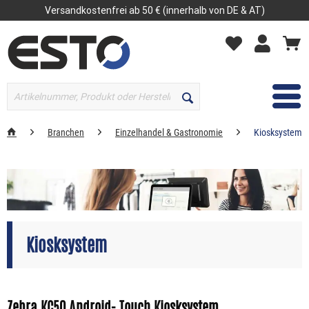
Versandkostenfrei ab 50 € (innerhalb von DE & AT)
MENÜ
Branchen
Einzelhandel & Gastronomie
Kiosksystem
Kiosksystem
Zebra KC50 Android- Touch Kiosksystem