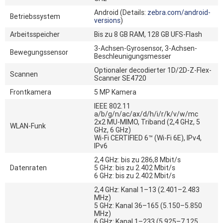
Android (Details:
zebra.com/android-
Betriebssystem
versions
)
Arbeitsspeicher
Bis zu 8 GB RAM, 128 GB UFS-Flash
3-Achsen-Gyrosensor, 3-Achsen-
Bewegungssensor
Beschleunigungsmesser
Optionaler decodierter 1D/2D-Z-Flex-
Scannen
Scanner SE4720
Frontkamera
5 MP Kamera
IEEE 802.11
a/b/g/n/ac/ax/d/h/i/r/k/v/w/mc
2x2 MU-MIMO, Triband (2,4 GHz, 5
WLAN-Funk
GHz, 6 GHz)
Wi-Fi CERTIFIED 6™ (Wi-Fi 6E), IPv4,
IPv6
2,4 GHz: bis zu 286,8 Mbit/s
Datenraten
5 GHz: bis zu 2.402 Mbit/s
6 GHz: bis zu 2.402 Mbit/s
2,4 GHz: Kanal 1–13 (2.401–2.483
MHz)
5 GHz: Kanal 36–165 (5.150–5.850
MHz)
6 GHz: Kanal 1–233 (5.925–7.125