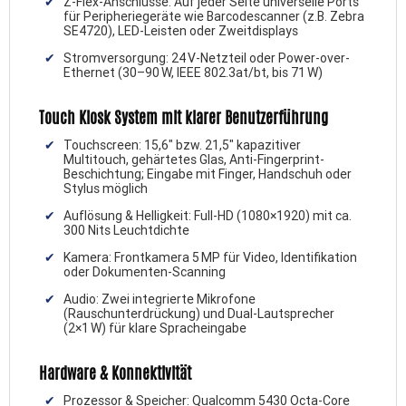
Z-Flex-Anschlüsse: Auf jeder Seite universelle Ports
für Peripheriegeräte wie Barcodescanner (z.B. Zebra
SE4720), LED-Leisten oder Zweitdisplays
Stromversorgung: 24 V-Netzteil oder Power-over-
Ethernet (30–90 W, IEEE 802.3at/bt, bis 71 W)
Touch Kiosk System mit klarer Benutzerführung
Touchscreen: 15,6″ bzw. 21,5″ kapazitiver
Multitouch, gehärtetes Glas, Anti-Fingerprint-
Beschichtung; Eingabe mit Finger, Handschuh oder
Stylus möglich
Auflösung & Helligkeit: Full-HD (1080×1920) mit ca.
300 Nits Leuchtdichte
Kamera: Frontkamera 5 MP für Video, Identifikation
oder Dokumenten-Scanning
Audio: Zwei integrierte Mikrofone
(Rauschunterdrückung) und Dual-Lautsprecher
(2×1 W) für klare Spracheingabe
Hardware & Konnektivität
Prozessor & Speicher: Qualcomm 5430 Octa-Core