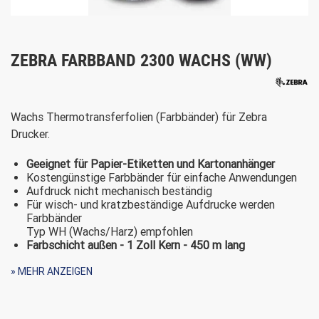
ZEBRA FARBBAND 2300 WACHS (WW)
Wachs Thermotransferfolien (Farbbänder) für Zebra
Drucker.
Geeignet für Papier-Etiketten und Kartonanhänger
Kostengünstige Farbbänder für einfache Anwendungen
Aufdruck nicht mechanisch beständig
Für wisch- und kratzbeständige Aufdrucke werden
Farbbänder
Typ WH (Wachs/Harz) empfohlen
Farbschicht außen - 1 Zoll Kern - 450 m lang
Geeignet für die Zebra Drucker
» MEHR ANZEIGEN
Zebra S4M, ZM400, ZM600, ZT400, ZT230, S400, S600,
S4M, Z4000, Z6000, Z4M, Z6M, 105Se, 105SL, 110 Xi, 140