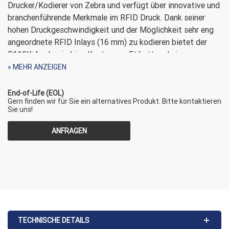
Drucker/Kodierer von Zebra und verfügt über innovative und
branchenführende Merkmale im RFID Druck. Dank seiner
hohen Druckgeschwindigkeit und der Möglichkeit sehr eng
angeordnete RFID Inlays (16 mm) zu kodieren bietet der
R110Xi4 sehr niedrige Kosten pro Etikett und einen
schnellen Durchsatz im Druckprozess.
» MEHR ANZEIGEN
Diese RFID-Ausführung (R16-80E-00004-R1) des 110Xi4
End-of-Life (EOL)
verfügt über eine adaptive RFID-Kodiertechnologie die es
Gern finden wir für Sie ein alternatives Produkt. Bitte kontaktieren
Sie uns!
dem Gerät ermöglicht unterschiedliche Inlay-Positionen zu
erkennen und die höchste Kodiergenauigkeit der Brache zu
ANFRAGEN
erzielen. Dank dieser Eigenschaft ist es möglich neben
Zebra Materialien auch eine sehr große Bandbreite an
unterschiedlichen Medien anderer Hersteller zu verwenden.
Der R110Xi4 ist eine hervorragende Wahl wenn es um den
absolut zuverlässigen RFID-Hochleistungsdruck geht. Sein
auf lange Lebensdauer ausgelegtes Metallgehäuse sowie
TECHNISCHE DETAILS
sein langlebiger Metall-Druckkopfmechanismus bietet auch