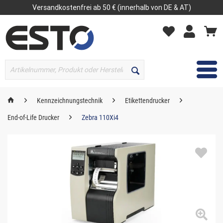
Versandkostenfrei ab 50 € (innerhalb von DE & AT)
MENÜ
Kennzeichnungstechnik
Etikettendrucker
End-of-Life Drucker
Zebra 110Xi4