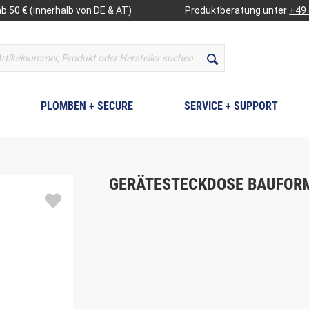
b 50 € (innerhalb von DE & AT)
Produktberatung unter
+49 
PLOMBEN + SECURE
SERVICE + SUPPORT
GERÄTESTECKDOSE BAUFORM