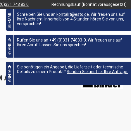
(0)331 748 83 0
Rechnungskauf (Bonität vorausgesetzt)
✉ EMAIL
Schreiben Sie uns an
kontakt@esto.de
. Wir freuen uns auf
Ihre Nachricht. Innerhalb von 4 Stunden hören Sie von uns,
versprochen!
FAVORITEN
0,00 €
MEIN KONTO
✆ ANRUF
Rufen Sie uns an
+49 (0)331 74883-0
. Wir freuen uns auf
BRANCHEN
WISSEN
ANGEBOTE %
Ihren Anruf. Lassen Sie uns sprechen!
ANFRAGE
Sie benötigen ein Angebot, die Lieferzeit oder technische
Details zu einem Produkt?
Senden Sie uns hier Ihre Anfrage.
 A3 BASIS -