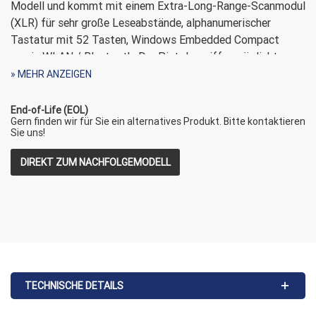
Modell und kommt mit einem Extra-Long-Range-Scanmodul
(XLR) für sehr große Leseabstände, alphanumerischer
Tastatur mit 52 Tasten, Windows Embedded Compact
sowie WLAN / Bluetooth. Der Pistolengriff ermöglicht
ermüdungsarmes Dauerscannen bei hohem
» MEHR ANZEIGEN
Belegaufkommen.
End-of-Life (EOL)
Als Betriebssystem stehen Windows CE6 oder Windows
Gern finden wir für Sie ein alternatives Produkt. Bitte kontaktieren
Sie uns!
Embedded Handheld 6.5 zur Wahl, dazu eine wählbare
Scanoptik und zwei verschiedene Tastaturvarianten. Der
DIREKT ZUM NACHFOLGEMODELL
Handheld-Computer scannt nahezu jeden 1D-, 2D- und
PDF417-Code - auf Papier, mobilen Geräten und Computer-
Displays. Der integrierte Picklist-Modus erlaubt den Scan
eines einzelnen Codes aus einer Liste mit mehreren
abgebildeten Codes, der Multi-Code-Modus erfasst
mehrere Codes in einem Scan und gibt sie einzeln
nacheinander aus.
TECHNISCHE DETAILS
Im Lieferumfang befinden sich die kostenlose