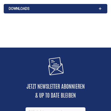
Softwarelizenz für Wavelink Terminal Emulation, die
Wavelink Avalanche Konsole für zentrale Installation,
DOWNLOADS
Wartung und Verwaltung sowie das Datalogic Software
Development Kit. Damit eignet sich der Falcon X3+ für
Lager, Logistik und Fertigung, wo intensiv und dauerhaft
gescannt wird.
JETZT NEWSLETTER ABONNIEREN
& UP TO DATE BLEIBEN