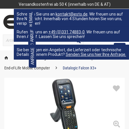
Versandkostenfrei ab 50 € (innerhalb von DE & AT)
Schreiben Sie uns an
✉ EMAIL
kontakt@esto.de
. Wir freuen uns auf
Ihre Nachricht. Innerhalb von 4 Stunden hören Sie von uns,
versprochen!
Rufen Sie uns an
✆ ANRUF
+49 (0)331 74883-0
. Wir freuen uns auf
Ihren Anruf. Lassen Sie uns sprechen!
MENÜ
Sie benötigen ein Angebot, die Lieferzeit oder technische
ANFRAGE
Details zu einem Produkt?
Senden Sie uns hier Ihre Anfrage.
Kennzeichnungstechnik
Mobile Computer
End-of-Life Mobile Computer
Datalogic Falcon X3+