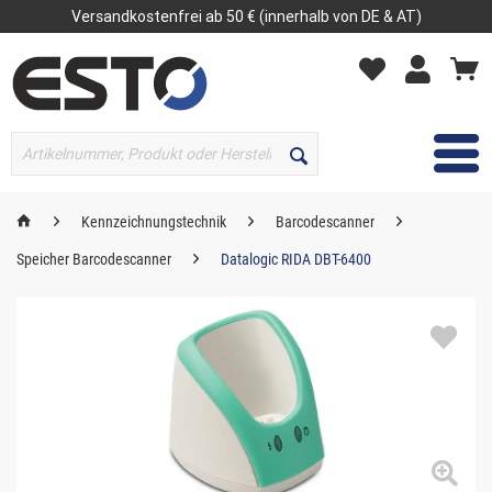
Versandkostenfrei ab 50 € (innerhalb von DE & AT)
MENÜ
Kennzeichnungstechnik
Barcodescanner
Speicher Barcodescanner
Datalogic RIDA DBT-6400