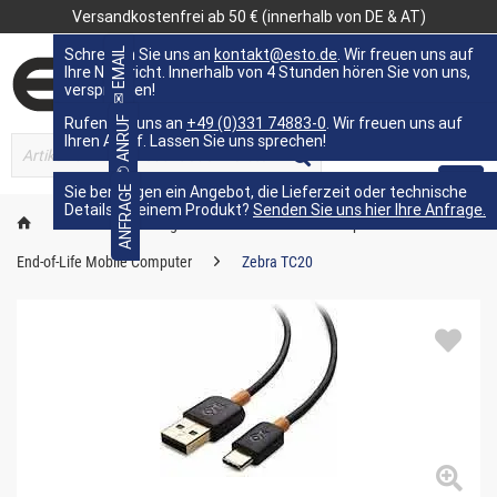
Versandkostenfrei ab 50 € (innerhalb von DE & AT)
Schreiben Sie uns an
✉ EMAIL
kontakt@esto.de
. Wir freuen uns auf
Ihre Nachricht. Innerhalb von 4 Stunden hören Sie von uns,
versprochen!
Rufen Sie uns an
✆ ANRUF
+49 (0)331 74883-0
. Wir freuen uns auf
Ihren Anruf. Lassen Sie uns sprechen!
MENÜ
Sie benötigen ein Angebot, die Lieferzeit oder technische
ANFRAGE
Details zu einem Produkt?
Senden Sie uns hier Ihre Anfrage.
Kennzeichnungstechnik
Mobile Computer
End-of-Life Mobile Computer
Zebra TC20