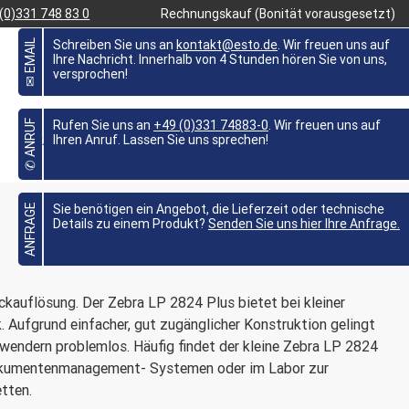
(0)331 748 83 0
Rechnungskauf (Bonität vorausgesetzt)
✉ EMAIL
Schreiben Sie uns an
kontakt@esto.de
. Wir freuen uns auf
Ihre Nachricht. Innerhalb von 4 Stunden hören Sie von uns,
versprochen!
FAVORITEN
0,00 €
MEIN KONTO
✆ ANRUF
Rufen Sie uns an
+49 (0)331 74883-0
. Wir freuen uns auf
BRANCHEN
WISSEN
ANGEBOTE %
Ihren Anruf. Lassen Sie uns sprechen!

ANFRAGE
Sie benötigen ein Angebot, die Lieferzeit oder technische
Details zu einem Produkt?
Senden Sie uns hier Ihre Anfrage.
kauflösung. Der Zebra LP 2824 Plus bietet bei kleiner
. Aufgrund einfacher, gut zugänglicher Konstruktion gelingt
wendern problemlos. Häufig findet der kleine Zebra LP 2824
Dokumentenmanagement- Systemen oder im Labor zur
tten.