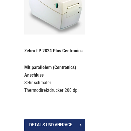
Zebra LP 2824 Plus Centronics
Mit parallelem (Centronics)
Anschluss
Sehr schmaler
Thermodirektdrucker 200 dpi
für z.B. ältere PC, Laptop,
Waagen, Kassen
Für Adressetiketten,
Preisanhänger,
DETAILS UND ANFRAGE
Lebensmitteletiketten (MHD),