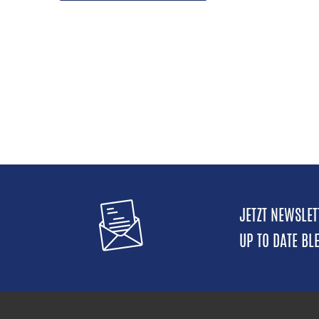
Kommissionieretiketten, ...
Sehr geringer Platzbedarf, für
Etikettenbreite bis 56 mm.
(282P-201220-000)
JETZT NEWSLE
UP TO DATE BL