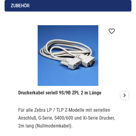
Das Verhältnis Etikettenrolle zu Farbband beträgt 1:1. Das
ZUBEHÖR
heisst mit einer Farbbandrolle kann 1 Etikettenrolle
bedruckt werden.
Druckerkabel seriell 9S/9B ZPL 2 m Länge
Für alle Zebra LP / TLP Z-Modelle mit seriellen
Anschluß, G-Serie, S400/600 und Xi-Serie Drucker,
2m lang (Nullmodemkabel).