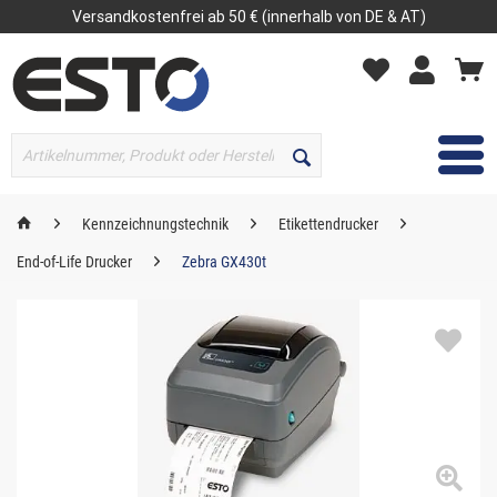
Versandkostenfrei ab 50 € (innerhalb von DE & AT)
MENÜ
Kennzeichnungstechnik
Etikettendrucker
End-of-Life Drucker
Zebra GX430t