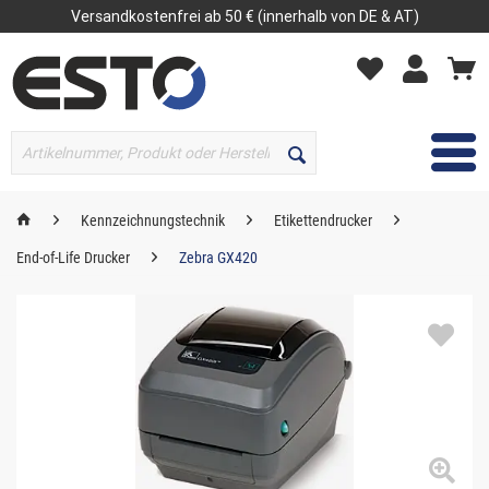
Versandkostenfrei ab 50 € (innerhalb von DE & AT)
MENÜ
Kennzeichnungstechnik
Etikettendrucker
End-of-Life Drucker
Zebra GX420