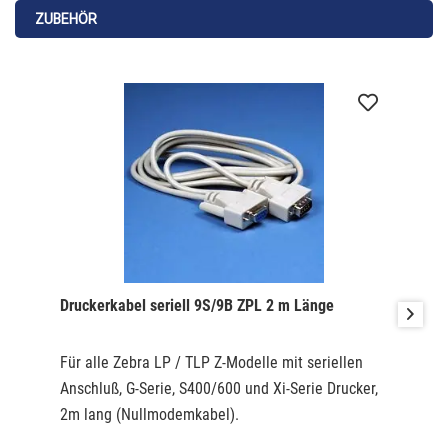
Markierungsbalken und Zwischenräume
ZUBEHÖR
2. Speicheraufrüstung auf 68MB Flash
3. Echtzeituhr (RTC)
Das Verhältnis Etikettenrolle zu Farbband beträgt 1:1. Das
heisst mit einer Farbbandrolle kann 1 Etikettenrolle
bedruckt werden.
Druckerkabel seriell 9S/9B ZPL 2 m Länge
Für alle Zebra LP / TLP Z-Modelle mit seriellen
Anschluß, G-Serie, S400/600 und Xi-Serie Drucker,
2m lang (Nullmodemkabel).