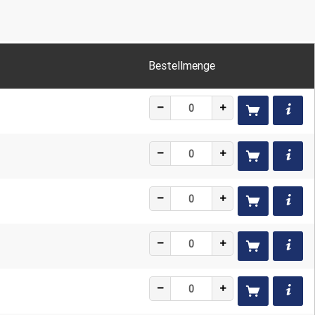
, Gelb, Gold, Grau, Grün, Orange, Rot, Schwarz, Transparent,
ung, Behälterkennzeichnung, Bodenmarkierung,
agerkennzeichnung, Rohrkennzeichnung,
Bestellmenge
eletiketten
, 35, 37, S3000, S3100