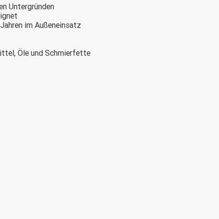
ten Untergründen
ignet
 Jahren im Außeneinsatz
ttel, Öle und Schmierfette
farben lieferbar
 mm
rn der Serie R10000 für Material B-595
onik, Gerätebau, Gesundheitswesen, Labor, Maschinenbau,
tik
est, Chemikalienresistent, Feuchtigkeitsbeständig,
edrige Temperaturen (unter -20°C), Wetterfest, Ölbeständig