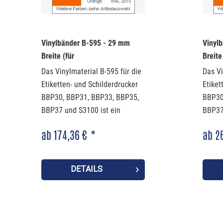
Vinylbänder B-595 - 29 mm
Vinyl
Breite (für
Breite
BBP30/31/33/35/37/S3100)
BBP30
Das Vinylmaterial B-595 für die
Das Vi
Etiketten- und Schilderdrucker
Etiket
BBP30, BBP31, BBP33, BBP35,
BBP30
BBP37 und S3100 ist ein
BBP37 
Hochleitungsmaterial, welches
Hochle
ab 174,36 € *
ab 2
im Innen- und Außenbereich
im In
zum Einsatz kommt. Es ist in
zum Ei
verschiedenen Farben
versc
DETAILS
erhältlich.
erhältl