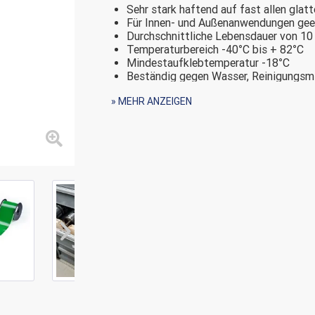
Sehr stark haftend auf fast allen glat
Für Innen- und Außenanwendungen gee
Durchschnittliche Lebensdauer von 10
Temperaturbereich -40°C bis + 82°C
Mindestaufklebtemperatur -18°C
Beständig gegen Wasser, Reinigungsmi
Auch in den internationalen Sicherheits
» MEHR ANZEIGEN
Lieferbar in den Bandbreiten 13 - 100
Bandlänge 30m
Hier geht es zu den passenden Farbbände
Druckverfahren:
Thermotransfer
Branche:
Automobil, Elektr
Transport & Logis
Material:
Kunststoff, Vinyl
Eigenschaften:
Abriebfest/Kratzf
Gefrierschrank/Ni