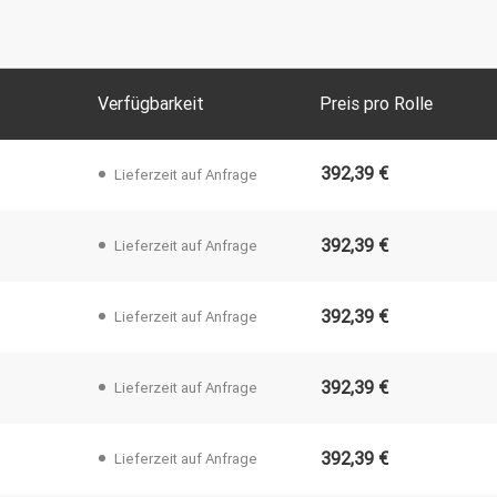
Farbe:
Blau, Braun, Divers
Violett, Weiß
Anwendung:
Bauteilkennzeichn
Laboretiketten, L
Verfügbarkeit
Preis pro Rolle
Sicherheits-/Sieg
Nach Druckermodell:
Für BBP30, 31, 33
392,39 €
Lieferzeit auf Anfrage
392,39 €
Lieferzeit auf Anfrage
392,39 €
Lieferzeit auf Anfrage
392,39 €
Lieferzeit auf Anfrage
392,39 €
Lieferzeit auf Anfrage