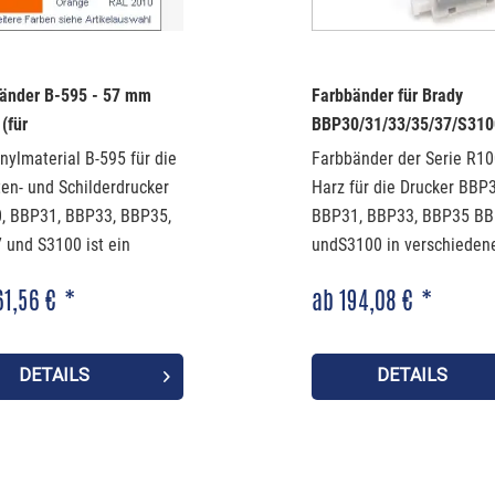
bänder B-595 - 57 mm
Farbbänder für Brady
 (für
BBP30/31/33/35/37/S310
/31/33/35/37/S3100)
Drucker - R10000 Serie -
nylmaterial B-595 für die
Farbbänder der Serie R10
ten- und Schilderdrucker
Harz für die Drucker BBP3
, BBP31, BBP33, BBP35,
BBP31, BBP33, BBP35 B
und S3100 ist ein
undS3100 in verschieden
itungsmaterial, welches
Farbvarianten.
61,56 € *
ab 194,08 € *
nen- und Außenbereich
nsatz kommt. Es ist in
hiedenen Farben
DETAILS
DETAILS
ich.