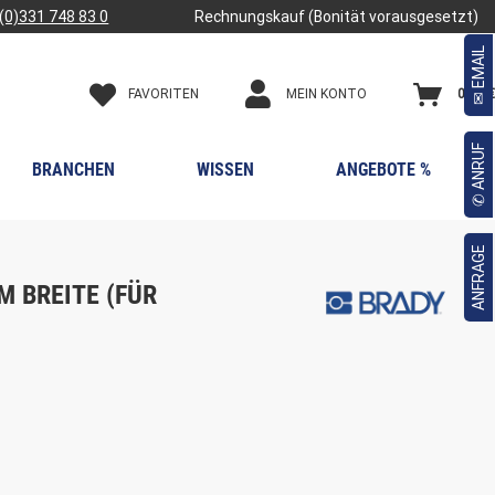
(0)331 748 83 0
Rechnungskauf (Bonität vorausgesetzt)
✉ EMAIL
FAVORITEN
0,00 €
MEIN KONTO
✆ ANRUF
BRANCHEN
WISSEN
ANGEBOTE %
ANFRAGE
M BREITE (FÜR