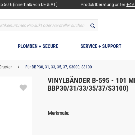
b 50 € (innerhalb von DE & AT)
Produktberatung unter
+49 
PLOMBEN + SECURE
SERVICE + SUPPORT
 Drucker
Für BBP30, 31, 33, 35, 37, S3000, S3100
VINYLBÄNDER B-595 - 101 M
BBP30/31/33/35/37/S3100)
Merkmale: