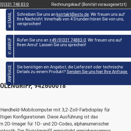
(0)331 748 83 0
Rechnungskauf (Bonität vorausgesetzt)
✉ EMAIL
Schreiben Sie uns an
kontakt@esto.de
. Wir freuen uns auf
Ihre Nachricht. Innerhalb von 4 Stunden hören Sie von uns,
versprochen!
FAVORITEN
0,00 €
MEIN KONTO
✆ ANRUF
Rufen Sie uns an
+49 (0)331 74883-0
. Wir freuen uns auf
BRANCHEN
WISSEN
ANGEBOTE %
Ihren Anruf. Lassen Sie uns sprechen!

ANFRAGE
Sie benötigen ein Angebot, die Lieferzeit oder technische
Details zu einem Produkt?
Senden Sie uns hier Ihre Anfrage.
OLENGRIFF, 942600018
r Handheld-Mobilcomputer mit 3,2-Zoll-Farbdisplay für
tigen Konfigurationen. Diese Ausführung ist das
em 2D-Imager für 1D- und 2D-Codes, alphanumerischer
uetooth. Der Pistolengriff ermöglicht ermüdungsarmes