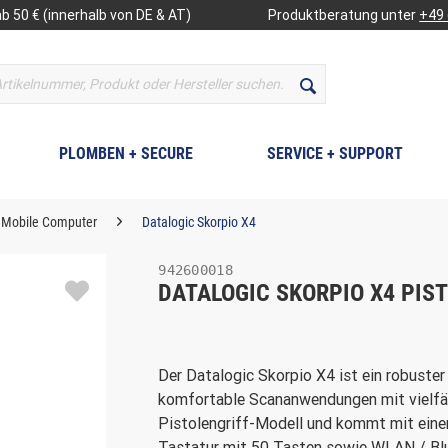
b 50 € (innerhalb von DE & AT)
Produktberatung unter
+49 
PLOMBEN + SECURE
SERVICE + SUPPORT
e Mobile Computer
Datalogic Skorpio X4
942600018
DATALOGIC SKORPIO X4 PIST
Der Datalogic Skorpio X4 ist ein robuste
komfortable Scananwendungen mit vielfäl
Pistolengriff-Modell und kommt mit ein
Tastatur mit 50 Tasten sowie WLAN / Bl