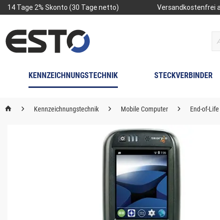
14 Tage 2% Skonto (30 Tage netto)
Versandkostenfrei a
KENNZEICHNUNGSTECHNIK
STECKVERBINDER
Kennzeichnungstechnik
Mobile Computer
End-of-Lif