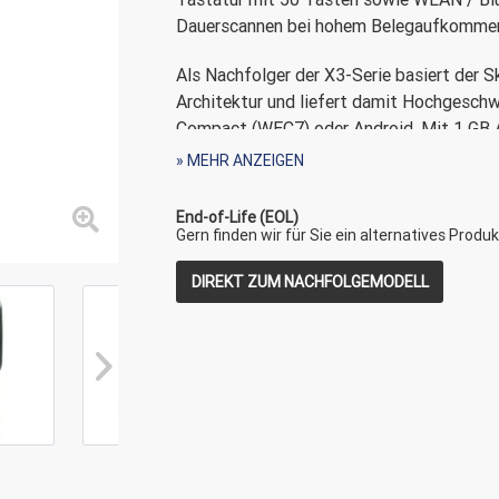
Dauerscannen bei hohem Belegaufkomme
Als Nachfolger der X3-Serie basiert der 
Architektur und liefert damit Hochgesc
Compact (WEC7) oder Android. Mit 1 GB A
speicherintensive Anwendungen zusätzlic
» MEHR ANZEIGEN
Effizienz zur Verfügung: alphanumerisch 
Ziffernblock. Bei der Scan-Engine besteh
End-of-Life (EOL)
Gern finden wir für Sie ein alternatives Produk
Die kabellosen Kommunikationsfähigkeite
DIREKT ZUM NACHFOLGEMODELL
Übertragung von Daten, für kurze Entfern
Pistolengriff sorgt für ergonomische un