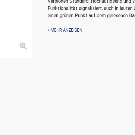
Versionen Standard, Hochauflösend und We
Funktionalität signalisiert, auch in lau
einen grünen Punkt auf dem gelesenen Ba
Zu den Merkmalen zählen PM8500: IP65 
» MEHR ANZEIGEN