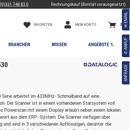
(0)331 748 83 0
Rechnungskauf (Bonität vorausgesetzt)
✉ EMAIL
FAVORITEN
0,00 €
MEIN KONTO
✆ ANRUF
BRANCHEN
WISSEN
ANGEBOTE %

530
ANFRAGE
 Serie arbeitet im 433MHz- Schmalband auf eine
on. Der Scanner ist in einem vorhandenen Starsystem voll
des Powerscan mit einem Display erlaubt neben einem lokalen
ntwort aus dem ERP- System. Die Scanner verfügen über
 und sind in 3 verschiedenen Auflösungen, darunter. die