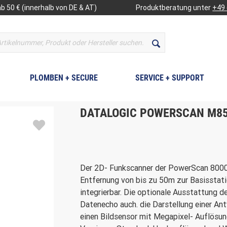
b 50 € (innerhalb von DE & AT)
Produktberatung unter
+49 
PLOMBEN + SECURE
SERVICE + SUPPORT
DATALOGIC POWERSCAN M8
Der 2D- Funkscanner der PowerScan 8000
Entfernung von bis zu 50m zur Basisstati
integrierbar. Die optionale Ausstattung 
Datenecho auch. die Darstellung einer A
einen Bildsensor mit Megapixel- Auflösung