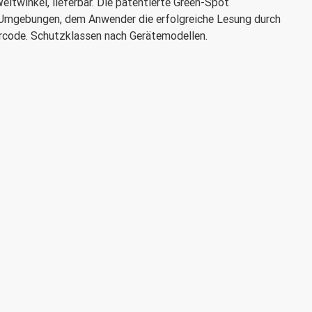
itwinkel, lieferbar. Die patentierte Green-Spot
ten Umgebungen, dem Anwender die erfolgreiche Lesung durch
rcode. Schutzklassen nach Gerätemodellen.
sowie PM8500-D: IP64.