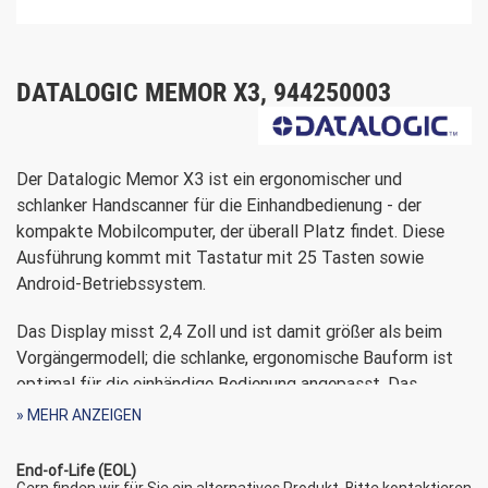
DATALOGIC MEMOR X3, 944250003
Der Datalogic Memor X3 ist ein ergonomischer und
schlanker Handscanner für die Einhandbedienung - der
kompakte Mobilcomputer, der überall Platz findet. Diese
Ausführung kommt mit Tastatur mit 25 Tasten sowie
Android-Betriebssystem.
Das Display misst 2,4 Zoll und ist damit größer als beim
Vorgängermodell; die schlanke, ergonomische Bauform ist
optimal für die einhändige Bedienung angepasst. Das
robuste Scanfenster mit Laseroptik besteht aus Corning
» MEHR ANZEIGEN
Gorilla Glass 2. Das Terminal bietet einen leistungsstarken
Prozessor und einen frei zugänglichen SD-
End-of-Life (EOL)
Gern finden wir für Sie ein alternatives Produkt. Bitte kontaktieren