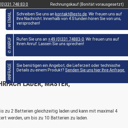
(0)331 748 83 0
Rechnungskauf (Bonität vorausgesetzt)
✉ EMAIL
Schreiben Sie uns an
kontakt@esto.de
. Wir freuen uns auf
Ihre Nachricht. Innerhalb von 4 Stunden hören Sie von uns,
versprochen!
FAVORITEN
0,00 €
MEIN KONTO
✆ ANRUF
Rufen Sie uns an
+49 (0)331 74883-0
. Wir freuen uns auf
BRANCHEN
WISSEN
ANGEBOTE %
Ihren Anruf. Lassen Sie uns sprechen!

ANFRAGE
Sie benötigen ein Angebot, die Lieferzeit oder technische
Details zu einem Produkt?
Senden Sie uns hier Ihre Anfrage.
HRFACH LADER, MASTER,
 zu 2 Batterien gleichzeitig laden und kann mit maximal 4
rt werden, um bis zu 10 Batterien zu laden.