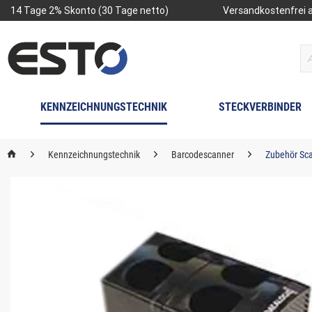
14 Tage 2% Skonto (30 Tage netto)
Versandkostenfrei a
KENNZEICHNUNGSTECHNIK
STECKVERBINDER
Kennzeichnungstechnik
Barcodescanner
Zubehör Sc