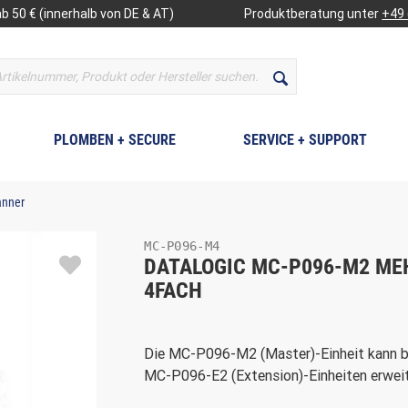
b 50 € (innerhalb von DE & AT)
Produktberatung unter
+49 
PLOMBEN + SECURE
SERVICE + SUPPORT
anner
MC-P096-M4
DATALOGIC MC-P096-M2 ME
4FACH
Die MC-P096-M2 (Master)-Einheit kann bis
MC-P096-E2 (Extension)-Einheiten erweite