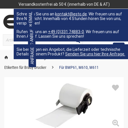
Versandkostenfrei ab 50 € (innerhalb von DE & AT)
Schreiben Sie uns an
✉ EMAIL
kontakt@esto.de
. Wir freuen uns auf
Ihre Nachricht. Innerhalb von 4 Stunden hören Sie von uns,
versprochen!
Rufen Sie uns an
✆ ANRUF
+49 (0)331 74883-0
. Wir freuen uns auf
Ihren Anruf. Lassen Sie uns sprechen!
MENÜ
Sie benötigen ein Angebot, die Lieferzeit oder technische
ANFRAGE
Details zu einem Produkt?
Senden Sie uns hier Ihre Anfrage.
Kennzeichnungstechnik
Etiketten
Etiketten für Brady Drucker
Für BMP61, M610, M611