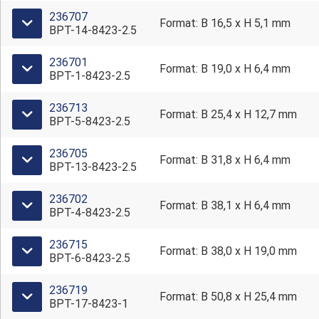
Anwendung:
Bauteilkennzeichnung,
236707
Format: B 16,5 x H 5,1 mm
Behälterkennzeichnung,
BPT-14-8423-2.5
Lagerkennzeichnung,
Leiterplattenkennzeichnung,
Produktetiketten, Typenschilder
236701
Format: B 19,0 x H 6,4 mm
BPT-1-8423-2.5
Nach
Für BBP11, BBP12, PR Plus, THT-Drucker
Druckermodell:
236713
Format: B 25,4 x H 12,7 mm
BPT-5-8423-2.5
236705
Format: B 31,8 x H 6,4 mm
BPT-13-8423-2.5
236702
Format: B 38,1 x H 6,4 mm
BPT-4-8423-2.5
236715
Format: B 38,0 x H 19,0 mm
BPT-6-8423-2.5
236719
Format: B 50,8 x H 25,4 mm
BPT-17-8423-1