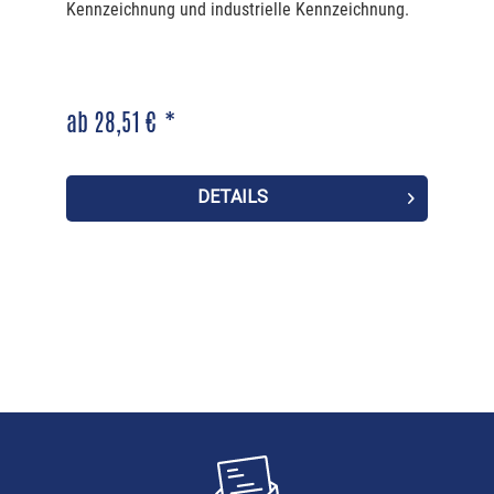
Kennzeichnung und industrielle Kennzeichnung.
- Akku
- Kassette MC1-1000-595-WT-BK
- USB-Kabel, AC-Adapter und EU-Netzkabel
(Kontinentaleuropa)
ab 28,51 € *
- Brady Workstation Basic Suite
-Handbuch, USB-Stick mit Brady-Drucktreiber
Merkmale
DETAILS
Robuster, industrieller Thermotransferdrucker für den
mobilen Einsatz
Baugleich zum BMP51/53
300 dpi Druckauflösung
Druckgeschwindigkeit: 33 mm/Sek.
Erkennung der Verbrauchsmaterialien durch "Smart
Cell-Technologie"
Großes, beleuchtetes Display für wichtige
Statusinformationen
Barcodefähig
Als Stand-alone oder per USB-Anschluss an den PC
nutzbar