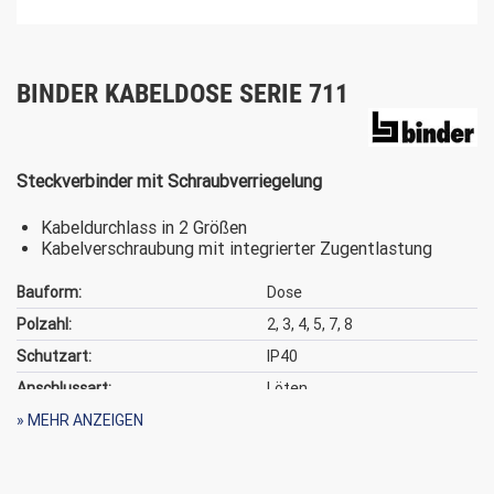
BINDER KABELDOSE SERIE 711
Steckverbinder mit Schraubverriegelung
Kabeldurchlass in 2 Größen
Kabelverschraubung mit integrierter Zugentlastung
Bauform:
Dose
Polzahl:
2, 3, 4, 5, 7, 8
Schutzart:
IP40
Anschlussart:
Löten
Schirmung:
» MEHR ANZEIGEN
ungeschirmt
Verriegelung:
verschraubbar
Bemessungsspannung:
125 V