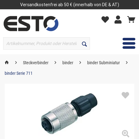
Versandkostenfrei ab 50 € (innerhalb von DE & AT)
MENÜ
Steckverbinder
binder
binder Subminiatur
binder Serie 711