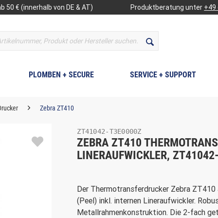
b 50 € (innerhalb von DE & AT)
Produktberatung unter
+49 
PLOMBEN + SECURE
SERVICE + SUPPORT
Drucker
Zebra ZT410
ZT41042-T3E0000Z
ZEBRA ZT410 THERMOTRANSFE
LINERAUFWICKLER, ZT41042
Der Thermotransferdrucker Zebra ZT410 
(Peel) inkl. internen Lineraufwickler. Robu
Metallrahmenkonstruktion. Die 2-fach get