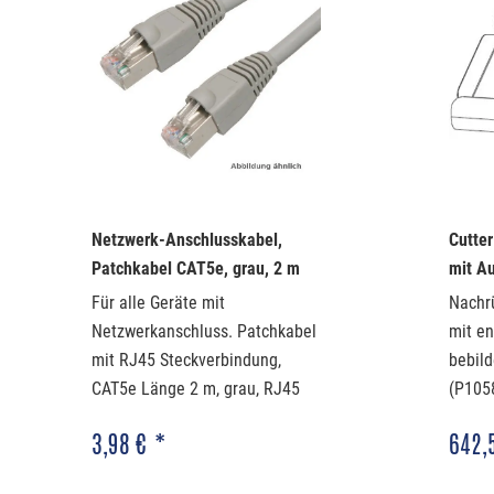
Netzwerk-Anschlusskabel,
Cutter
Patchkabel CAT5e, grau, 2 m
mit Au
Zebra
Für alle Geräte mit
Nachr
Netzwerkanschluss. Patchkabel
mit en
mit RJ45 Steckverbindung,
bebild
CAT5e Länge 2 m, grau, RJ45
(P105
Stecker
3,98 € *
642,