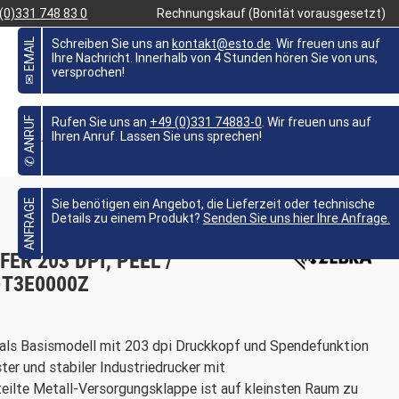
(0)331 748 83 0
Rechnungskauf (Bonität vorausgesetzt)
✉ EMAIL
Schreiben Sie uns an
kontakt@esto.de
. Wir freuen uns auf
Ihre Nachricht. Innerhalb von 4 Stunden hören Sie von uns,
versprochen!
FAVORITEN
0,00 €
MEIN KONTO
✆ ANRUF
Rufen Sie uns an
+49 (0)331 74883-0
. Wir freuen uns auf
BRANCHEN
WISSEN
ANGEBOTE %
Ihren Anruf. Lassen Sie uns sprechen!

ANFRAGE
Sie benötigen ein Angebot, die Lieferzeit oder technische
Details zu einem Produkt?
Senden Sie uns hier Ihre Anfrage.
R 203 DPI, PEEL /
-T3E0000Z
als Basismodell mit 203 dpi Druckkopf und Spendefunktion
ster und stabiler Industriedrucker mit
eilte Metall-Versorgungsklappe ist auf kleinsten Raum zu