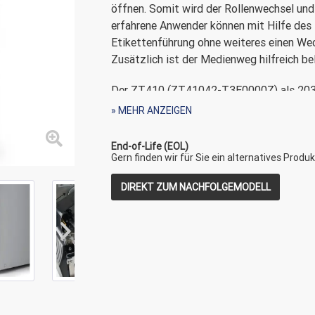
öffnen. Somit wird der Rollenwechsel und
erfahrene Anwender können mit Hilfe des
Etikettenführung ohne weiteres einen Wec
Zusätzlich ist der Medienweg hilfreich be
Der ZT410 (ZT41042-T3E0000Z) als 203 d
dauerhafte Bedruckung mit einem Farbband
» MEHR ANZEIGEN
Handel. Dieser Drucker kann auch als T
kann reibungslos mit diesem Drucker ausg
End-of-Life (EOL)
Standard-Schnittstellen USB 2.0, RS232 s
Gern finden wir für Sie ein alternatives Produk
Bedruckt werden können Etiketten aus Pa
DIREKT ZUM NACHFOLGEMODELL
Materialstärke. Alle ZT410 Modelle sind 
Druckqualität ausgestattet.
Die Spendefunktion (Peel) mit Lineraufwic
Während des Etikettendruckes wird das 
bereit gestellt. Das leere Trägermaterial 
störenden Abfälle im Arbeitsbereich ent
nächste Etikett gedruckt (sofern ein Druc