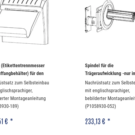
 (Etikettentrennmesser
Spindel für die
ffangbehälter) für den
Trägeraufwicklung -nur i
 ZT410/411
Verbindung mit...
üstsatz zum Selbsteinbau
Nachrüstsatz zum Selbst
glischsprachiger,
mit englischsprachiger,
erter Montageanleitung
bebilderter Montageanlei
8930-189)
(P1058930-052)
51 € *
233,13 € *