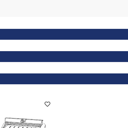
Druckauftrag.
Das Verhältnis Etikettenrolle zu Farbband
Etikettenrollen bedruckt werden.
Der ZT410 ist für die Zukunft gerüstet:
Dieser Drucker ist jederzeit mit optiona
Schnittstellen und mehr an Ihre aktuellen