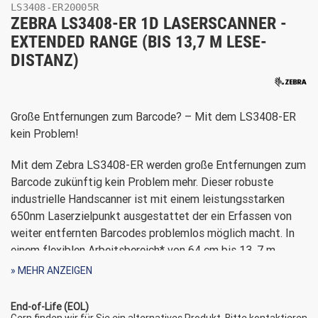
LS3408-ER20005R
ZEBRA LS3408-ER 1D LASERSCANNER -
EXTENDED RANGE (BIS 13,7 M LESE-
DISTANZ)
Große Entfernungen zum Barcode? – Mit dem LS3408-ER
kein Problem!
Mit dem Zebra LS3408-ER werden große Entfernungen zum
Barcode zukünftig kein Problem mehr. Dieser robuste
industrielle Handscanner ist mit einem leistungsstarken
650nm Laserzielpunkt ausgestattet der ein Erfassen von
weiter entfernten Barcodes problemlos möglich macht. In
einem flexiblen Arbeitsbereich* von 64 cm bis 13, 7 m
erfasst der LS3408-ER mühelos eine Vielzahl von 1D-
» MEHR ANZEIGEN
Barcodes. Dieser industrielle Handscanner ist neben seiner
Reichweite besonders durch eine hohe Scangeschwindigkeit
End-of-Life (EOL)
Gern finden wir für Sie ein alternatives Produkt. Bitte kontaktieren