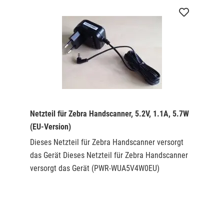
Akustiksignal sowie Erweiterte Datenformatierung (ADF) –
keine Modifikation der Hostsoftware nötig. Einsatzgebiete.
Lagerhäuser, Versandzentren, Fuhrpark – Ein- und Ausgang
von Waren.
Produktion oder Einzelhandel – Kontrolle und
Nachverfolgung von Fertigprodukten und Einzelteilen.
Der Zebra LS3408-ER gehört zu der von Motorola Solutions
Netzteil für Zebra Handscanner, 5.2V, 1.1A, 5.7W
übernommenen Produktpalette der mobilen Handscanner.
Zebra arbeitet kontinuierlich an der Optimierung des
(EU-Version)
Produktportfolios um seine Kernkompetenzen stetig weiter
Dieses Netzteil für Zebra Handscanner versorgt
zu entwickeln und seinen Kunden bestmöglich aufeinander
das Gerät Dieses Netzteil für Zebra Handscanner
abgestimmte Produkte anbieten zu können.
versorgt das Gerät (PWR-WUA5V4W0EU)
Um die maximalen Lesereichweite des Zebra LS3408-ER
voll auszuschöpfen ist es nötig dass die Barcodes eine
entsprechende Größe aufweisen und auf reflektierendem
Material gedruckt wurden.