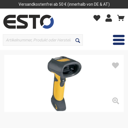
Versandkostenfrei ab 50 € (innerhalb von DE & AT)
MENÜ